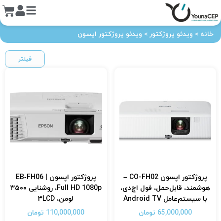
خانه
>
ویدئو پروژکتور
>
ویدئو پروژکتور اپسون
فیلتر
پروژکتور اپسون CO-FH02 –
پروژکتور اپسون EB‑FH06 |
هوشمند، قابل‌حمل، فول اچ‌دی،
Full HD 1080p، روشنایی ۳۵۰۰
با سیستم‌عامل Android TV
لومن، ۳LCD
65,000,000
تومان
110,000,000
تومان