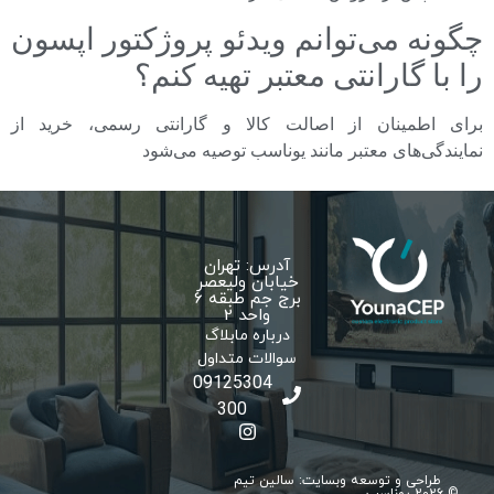
چگونه می‌توانم ویدئو پروژکتور اپسون
را با گارانتی معتبر تهیه کنم؟
برای اطمینان از اصالت کالا و گارانتی رسمی، خرید از
نمایندگی‌های معتبر مانند یوناسب توصیه می‌شود
آدرس: تهران
خیابان ولیعصر
برج جم طبقه 6
واحد 2
درباره ما
بلاگ
سوالات متداول
09125304
300
طراحی و توسعه وبسایت: سالین تیم
© 2026 یوناسپ