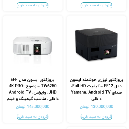
افزودن به سبد خرید
افزودن به سبد خرید
پروژکتور لیزری هوشمند اپسون
پروژکتور اپسون مدل EH-
مدل EF12 – کیفیت Full HD،
TW6250 – وضوح 4K PRO-
صدای Yamaha، Android TV
UHD، وایرلس، Android TV
داخلی
داخلی، مناسب گیمینگ و فیلم
130,000,000
تومان
145,000,000
تومان
افزودن به سبد خرید
افزودن به سبد خرید