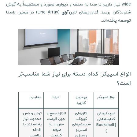
wide نیاز داریم تا صدا به سقف و دیوارها نخورد و مستقیماً به گوش
شنوندگان برسد. فناوری‌های
(Line Array) در همین راستا
لاین‌آرای
توسعه یافته‌اند.
انواع اسپیکر: کدام دسته برای نیاز شما مناسب‌تر
است؟
نوع اسپیکر
بهترین
مزایا
معایب
کاربرد
اتاق‌های
اندازه جمع و
توان و باس
اسپیکرهای
کوچک،
جور، قیمت
محدود، نیاز
کتابخانه‌ای
سیستم‌های
مقرون به
به استند یا
(Bookshelf
استریو
صرفه،
shelf
)
رومیزی
کیفیت
مناسب