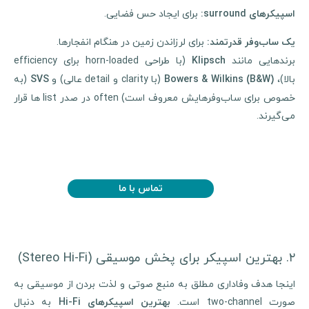
برای ایجاد حس فضایی.
اسپیکرهای
surround:
برای لرزاندن زمین در هنگام انفجارها.
یک ساب‌وفر قدرتمند
:
برندهایی مانند
(با طراحی horn-loaded برای efficiency
Klipsch
الا)،
(با clarity و detail عالی) و
(به
SVS
Bowers & Wilkins (B&W)
خصوص برای ساب‌وفرهایش معروف است) often در صدر list ها قرار
می‌گیرند.
تماس با ما
۲. بهترین اسپیکر برای پخش موسیقی (Stereo Hi-Fi)
اینجا هدف وفاداری مطلق به منبع صوتی و لذت بردن از موسیقی به
ورت two-channel است.
به دنبال
بهترین اسپیکرهای
Hi-Fi