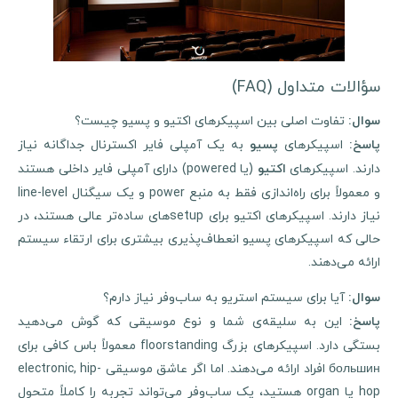
سؤالات متداول (FAQ)
تفاوت اصلی بین اسپیکرهای اکتیو و پسیو چیست؟
سوال
:
اسپیکرهای
به یک آمپلی فایر اکسترنال جداگانه نیاز
اسخ
:
پسیو
ارند. اسپیکرهای
(یا powered) دارای آمپلی فایر داخلی هستند
اکتیو
و معمولاً برای راه‌اندازی فقط به منبع power و یک سیگنال line-level
نیاز دارند. اسپیکرهای اکتیو برای setupهای ساده‌تر عالی هستند، در
حالی که اسپیکرهای پسیو انعطاف‌پذیری بیشتری برای ارتقاء سیستم
ارائه می‌دهند.
آیا برای سیستم استریو به ساب‌وفر نیاز دارم؟
سوال
:
این به سلیقه‌ی شما و نوع موسیقی که گوش می‌دهید
پاسخ
:
بستگی دارد. اسپیکرهای بزرگ floorstanding معمولاً باس کافی برای
большин افراد ارائه می‌دهند. اما اگر عاشق موسیقی electronic, hip-
hop یا organ هستید، یک ساب‌وفر می‌تواند تجربه را کاملاً متحول