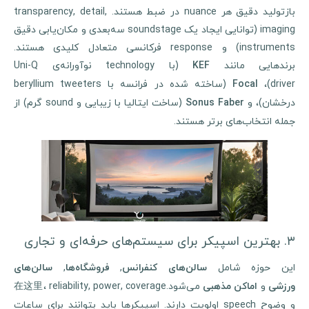
بازتولید دقیق هر nuance در ضبط هستند. transparency, detail,
imaging (توانایی ایجاد یک soundstage سه‌بعدی و مکان‌یابی دقیق
instruments) و response فرکانسی متعادل کلیدی هستند.
برندهایی مانند
(با technology نوآورانه‌ی Uni-Q
KEF
driver)،
(ساخته شده در فرانسه با beryllium tweeters
Focal
درخشان)، و
(ساخت ایتالیا با زیبایی و sound گرم) از
Sonus Faber
جمله انتخاب‌های برتر هستند.
۳. بهترین اسپیکر برای سیستم‌های حرفه‌ای و تجاری
ین حوزه شامل
,
,
سالن‌های کنفرانس
فروشگاه‌ها
سالن‌های
و
می‌شود.在这里، reliability, power, coverage
ورزشی
اماکن مذهبی
و وضوح speech اولویت دارند. اسپیکرها باید بتوانند برای ساعات