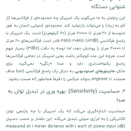
شنوایی دستگاه
این پارامتر به ما می‌گوید یک اسپیکر چه محدوده‌ای از فرکانس‌ها (از
کم به زیاد) را می‌تواند بازتولید کند. محدوده‌ی شنوایی انسان به طور
متوسط از ۲۰ هرتز تا ۲۰۰۰۰ هرتز (۲۰ کیلوهرتز) است. یک اسپیکر با
پاسخ فرکانسی ۴۵Hz-20kHz (±3dB) قادر است فرکانس‌های ۲۰ هرتز
تا ۲۰۰۰۰ هرتز را پوشش دهد، اما توجه به دقت (±3dB) بسیار مهم
است. هرچه این عدد کوچکتر باشد، یعنی اسپیکر در تمامی فرکانس‌ها
پاسخ یکنواخت‌تری دارد و صدا «رنگی» نمی‌گیرد. برای
ثال،
به دنبال یک پاسخ فرکانسی کاملاً صاف
مانیتورهای استودیویی
هستند تا engineer بتواند میکس را دقیقاً همانطور که هست بشنود.
۲. حساسیت (Sensitivity): بهره وری در تبدیل توان به
صدا
حساسیت اندازه‌گیری می‌کند که یک اسپیکر با چه بازدهی توان
الکتریکی را به انرژی صوتی تبدیل می‌کند. این مقدار بر حسب دسیبل
(dB) measured at 1 meter distance with 1 watt of power input