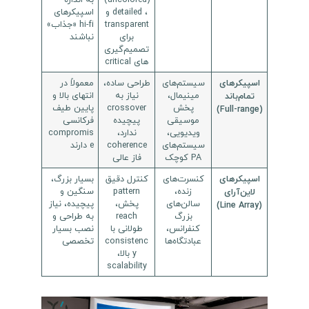
، detailed و
اسپیکرهای
transparent
hi-fi «جذاب»
برای
نباشند
تصمیم‌گیری‌
های critical
سیستم‌های
طراحی ساده،
معمولاً در
اسپیکرهای
مینیمال،
نیاز به
انتهای بالا و
تمام‌باند
پخش
crossover
پایین طیف
(Full-range)
موسیقی
پیچیده
فرکانسی
ویدیویی،
ندارد،
compromis
سیستم‌های
coherence
e دارند
PA کوچک
فاز عالی
کنسرت‌های
کنترل دقیق
بسیار بزرگ،
اسپیکرهای
زنده،
pattern
سنگین و
لاین‌آرای
سالن‌های
پخش،
پیچیده، نیاز
(Line Array)
بزرگ
reach
به طراحی و
کنفرانس،
طولانی با
نصب بسیار
عبادتگاه‌ها
consistenc
تخصصی
y بالا،
scalability