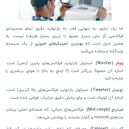
اما یک درایور به تنهایی قادر به بازتولید دقیق تمام محدوده‌ی
فرکانسی (از باس بسیار عمیق تا تریبل بسیار ظریف) نیست. به
مین دلیل است که
از یک سیستم
بهترین اسپیکرهای امروزی
چندگانه استفاده می‌کنند:
مسئول بازتولید فرکانس‌های پایین (باس) است.
وفر
(Woofer):
اندازه آن معمولاً بزرگتر است (۶ اینچ به بالا) تا هوای بیشتری را
جابه‌جا کند.
مسئول بازتولید فرکانس‌های بالا (تریبل) است.
وییتر
(Tweeter):
اندازه آن کوچک است و برای پخش دقیق جزئیات طراحی شده است.
فرکانس‌های میانی، که هسته‌ی اصلی بیشتر
یدرنج
(Mid-range):
صداهای musical و گفتار هستند را پوشش می‌دهد.
جعبه‌ای که تمامی این درایورها در آن قرار
ابینت
(Cabinet):