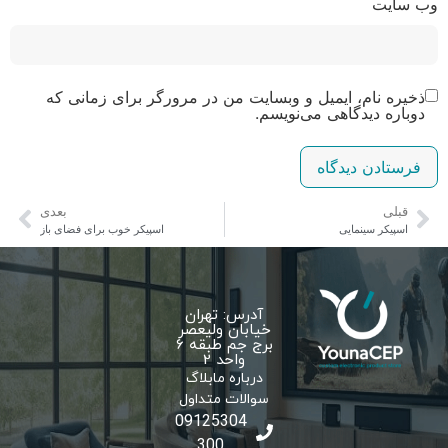
‌ سایت
ذخیره نام، ایمیل و وبسایت من در مرورگر برای زمانی که
دوباره دیدگاهی می‌نویسم.
قبلی
بعدی
اسپیکر سینمایی
اسپیکر خوب برای فضای باز
آدرس: تهران
خیابان ولیعصر
برج جم طبقه 6
واحد 2
درباره ما
بلاگ
سوالات متداول
09125304
300