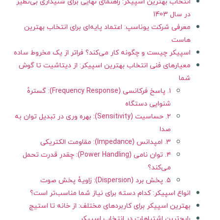
انتخاب بهترین اسپیکر: راهنمای نهایی برای شنیداری بی‌نظیر
در سال 1403
معرفی شرکت یوناسپ: اعتماد پایه‌ای برای انتخاب بهترین
هاست
اسپیکر چیست و چگونه کار می‌کند؟ فراتر از یک مخروط ساده
معیارهای فنی انتخاب بهترین اسپیکر: از دیتاشیت تا گوش
شما
۱. پاسخ فرکانسی (Frequency Response): گسترهٔ
شنوایی دستگاه
۲. حساسیت (Sensitivity): بهره وری در تبدیل توان به
صدا
۳. امپدانس (Impedance): مقاومت الکتریکی
۴. توان نامی (Power Handling): چقدر قدرت تحمل
می‌کند؟
۵. پخش برد (Dispersion): زاویهٔ پخش صوت
انواع اسپیکر: کدام دسته برای نیاز شما مناسب‌تر است؟
بهترین اسپیکر برای کاربردهای مختلف: از خانه تا استیج
رایج‌ترین اشتباهات در انتخاب اسپیکر