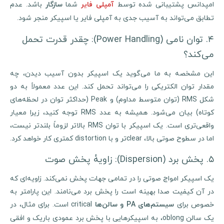
مپدانس پشتیبانی شده توسط
شما
باشد. عدم
آمپلی فایر
سازگار
تطابق می‌تواند به آسیب جدی به آمپلی فایر یا اسپیکر منجر شود.
۴. توان نامی (Power Handling): چقدر قدرت تحمل
می‌کند؟
این مشخصه به ما می‌گوید یک اسپیکر بدون آسیب دیدن، چه
مقدار توان الکتریکی را می‌تواند تحمل کند. این عدد معمولاً به دو
شکل RMS (توان متوسط مداوم) و Peak (حداکثر توان در لحظه‌های
کوتاه) بیان می‌شود. همیشه به عدد RMS توجه کنید، زیرا معیار
واقعی‌تری است. یک اسپیکر با توان RMS بالاتر لزوماً بلندتر نیست،
اما در سطوح صوتی بالا، clearتر و با distortion کمتری کار خواهد کرد.
۵. پخش برد (Dispersion): زاویهٔ پخش صوت
یک اسپیکر امواج صوتی را در تمامی جهات پخش نمی‌کند. زاویه‌ای که
در آن کیفیت صدا بهینه است را پخش برد می‌نامند. این پارامتر به
خصوص برای
critical است. برای مثال، در
سیستم‌های
PA
و سالن‌ها
یک سالن oblong، به اسپیکرهایی با پخش برد عمودی باریک و افقی