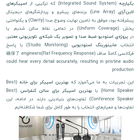
(Integrated Sound System) که ترکیبی از
کپارچه
اسپیکرهای
(Line Array) برندهای پیشرو و پردازشگرهای دیجیتال
این‌آرای
پیشرفته بود، موفق به تامین نهایت وضوح صدا (Clarity) و یکنواختی
پخش (Uniform Coverage) در تمامی نقاط سالن شدیم. یا
در
،
پروژه‌ی استودیو ضبط صدا و تصویر یک شبکه‌ی تلویزیونی معتبر
نتخاب
(Studio Monitoring) با پاسخ
مانیتورینگ استودیویی
فرکانسی کاملاً صاف (Flat Frequency Response)确保了 engineers
could hear every detail accurately, resulting in pristine audio
production.
ین تجربیات به ما می‌آموزد که
(Best
بهترین اسپیکر برای خانه
Home Speaker) با
(Best
بهترین اسپیکر برای سالن کنفرانس
Conference Speaker) تفاوت‌های بنیادینی دارند. در ادامه، این
تفاوت‌ها و معیارهای انتخاب را به طور کامل برای شما شکافته‌ایم.