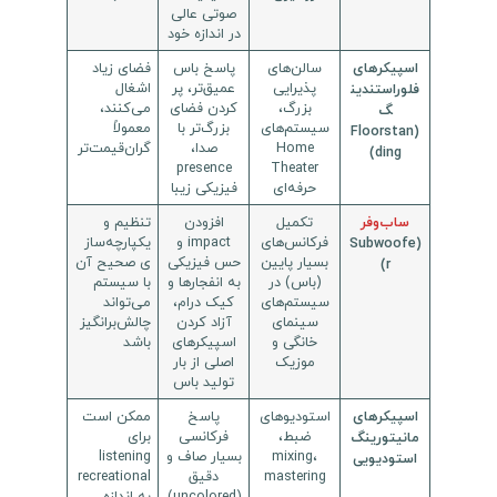
صوتی عالی
در اندازه خود
سالن‌های
پاسخ باس
فضای زیاد
اسپیکرهای
پذیرایی
عمیق‌تر، پر
اشغال
فلوراستندین
بزرگ،
کردن فضای
می‌کنند،
گ
سیستم‌های
بزرگ‌تر با
معمولاً
(Floorstan
Home
صدا،
گران‌قیمت‌تر
ding)
presence
Theater
حرفه‌ای
فیزیکی زیبا
تکمیل
افزودن
تنظیم و
ساب‌وفر
فرکانس‌های
impact و
یکپارچه‌ساز
(Subwoofe
بسیار پایین
حس فیزیکی
ی صحیح آن
r)
(باس) در
به انفجارها و
با سیستم
سیستم‌های
کیک درام،
می‌تواند
سینمای
آزاد کردن
چالش‌برانگیز
خانگی و
اسپیکرهای
باشد
موزیک
اصلی از بار
تولید باس
استودیوهای
پاسخ
ممکن است
اسپیکرهای
ضبط،
فرکانسی
برای
مانیتورینگ
mixing،
بسیار صاف و
listening
استودیویی
mastering
دقیق
recreational
(uncolored)
به اندازه