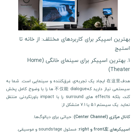
بهترین اسپیکر برای کاربردهای مختلف: از خانه تا
استیج
۱. بهترین اسپیکر برای سینمای خانگی (Home
Theater)
هدف在这里 ایجاد یک تجربه‌ی غرق‌کننده و سینمایی است. شما به
سیستمی نیاز دارید که不仅能 dialogue ها را با وضوح کامل پخش
کند، بلکه effects های surround را با impact باورنکردنی منتقل
نماید. یک سیستم 5.1 یا 7.1 متشکل از:
حیاتی برای دیالوگ‌ها.
کانال مرکزی
(Center Channel):
مسئول soundstage و موسیقی.
اسپیکرهای
front
左
و
right: