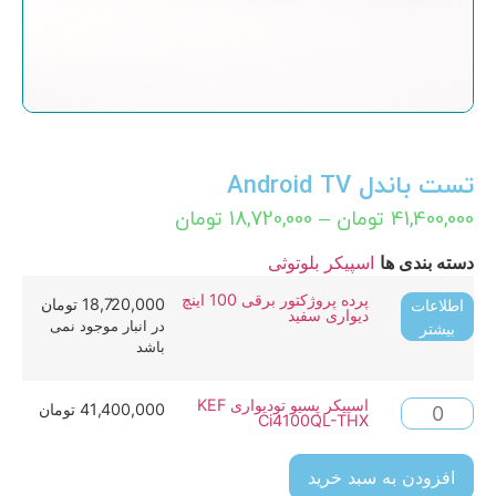
تست باندل Android TV
41,400,000
تومان
–
18,720,000
تومان
دسته بندی ها
اسپیکر بلوتوثی
پرده پروژکتور برقی 100 اینچ
18,720,000
تومان
اطلاعات
دیواری سفید
در انبار موجود نمی
بیشتر
باشد
اسپیکر پسیو تودیواری KEF
41,400,000
تومان
Ci4100QL-THX
افزودن به سبد خرید