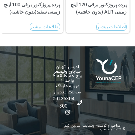
پرده پروژکتور برقی 120 اینچ
پرده پروژکتور برقی 100 اینچ
زمینی ALR (بدون حاشیه)
زمینی سفید(بدون حاشیه)
اطلاعات بیشتر
اطلاعات بیشتر
آدرس: تهران
خیابان ولیعصر
برج جم طبقه 6
واحد 2
درباره ما
بلاگ
سوالات متداول
09125304
300
طراحی و توسعه وبسایت: سالین تیم
© 2026 یوناسپ