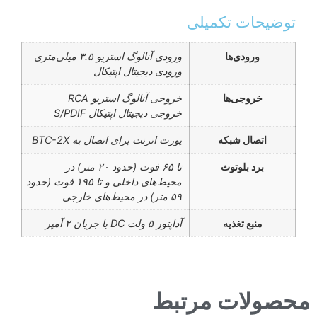
توضیحات تکمیلی
ورودی‌ها
ورودی آنالوگ استریو ۳.۵ میلی‌متری
ورودی دیجیتال اپتیکال
خروجی‌ها
خروجی آنالوگ استریو RCA
خروجی دیجیتال اپتیکال S/PDIF
اتصال شبکه
پورت اترنت برای اتصال به BTC-2X
برد بلوتوث
تا ۶۵ فوت (حدود ۲۰ متر) در
محیط‌های داخلی و تا ۱۹۵ فوت (حدود
۵۹ متر) در محیط‌های خارجی
منبع تغذیه
آداپتور ۵ ولت DC با جریان ۲ آمپر
محصولات مرتبط